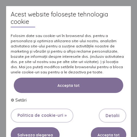
Informatii de baza
Acest website foloseşte tehnologia
cookie
Folosim date sau cookie-uri în browserul dvs. pentru a
personaliza şi optimiza utilizarea site-ului nostru, analizăm
activitatea site-ului pentru a susține activitățile noastre de
marketing și vânzări și pentru a afișa reclame personalizate,
bazate pe informații despre interesele dvs. (inclusiv activitatea
dvs. pe site-ul nostru sau pe alte site-uri vizitate). ) și locația
dvs. Mai jos puteți modifica setările browserului pentru a bloca
unele cookie-uri sau pentru a le dezactiva pe toate.
Accepta tot
⚙
Setări
Politica de cookie-uri »
Detalii
IU la Femei
Salveaza alegerea
Accepta tot