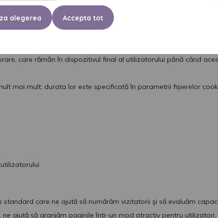
za alegerea
Accepta tot
nectare), astfel încât utilizatorul să nu fie nevoit să introducă datele
e cookie-uri:
rare, care rămân în dispozitivul final al utilizatorului până când a
mult mai mult; durata lor este specificată în parametrii fișierelor coo
tilizatorului
eb standard care ne ajută să numărăm vizitatorii şi să evaluăm capac
, ne ajută să aranjăm paginile într-un mod atractiv pentru utilizatori