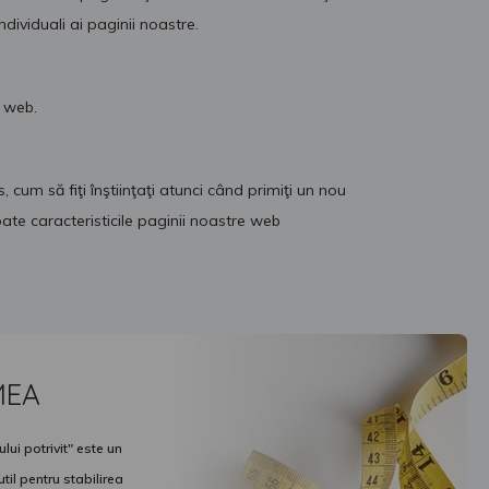
ndividuali ai paginii noastre.
a web.
um să fiţi înştiinţaţi atunci când primiţi un nou
oate caracteristicile paginii noastre web
MEA
ui potrivit" este un
il pentru stabilirea