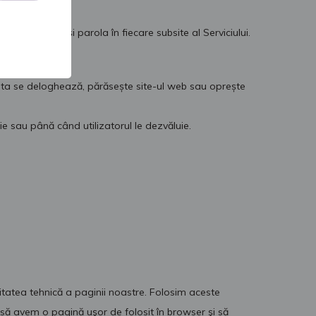
 de conectare și parola în fiecare subsite al Serviciului.
cesta se deloghează, părăsește site-ul web sau oprește
kie sau până când utilizatorul le dezvăluie.
itatea tehnică a paginii noastre. Folosim aceste
, să avem o pagină uşor de folosit în browser şi să