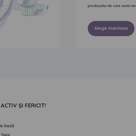
produsului de care aveti ne
Alege marimea
ACTIV ŞI FERICIT!
 de bază
 Seni