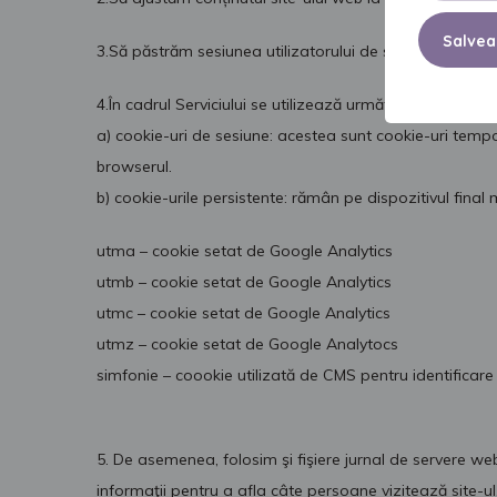
Salvea
3.Să păstrăm sesiunea utilizatorului de serviciu (după co
4.În cadrul Serviciului se utilizează următoarele tipuri d
a) cookie-uri de sesiune: acestea sunt cookie-uri tempo
browserul.
b) cookie-urile persistente: rămân pe dispozitivul final 
utma – cookie setat de Google Analytics
utmb – cookie setat de Google Analytics
utmc – cookie setat de Google Analytics
utmz – cookie setat de Google Analytocs
simfonie – coookie utilizată de CMS pentru identificare u
5. De asemenea, folosim şi fişiere jurnal de servere w
informaţii pentru a afla câte persoane vizitează site-ul