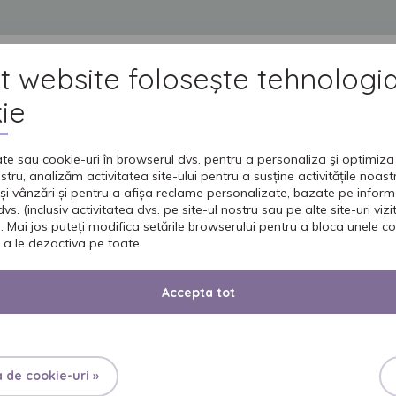
t website foloseşte tehnologi
DUSE
GRIJA PENTRU CEI DRAGI
INGRIJIREA PIELII
UNIVERSUL SENI
IN
ie
te sau cookie-uri în browserul dvs. pentru a personaliza şi optimiza 
işiere jurnal
ostru, analizăm activitatea site-ului pentru a susține activitățile noas
și vânzări și pentru a afișa reclame personalizate, bazate pe inform
vs. (inclusiv activitatea dvs. pe site-ul nostru sau pe alte site-uri vizita
. Mai jos puteți modifica setările browserului pentru a bloca unele co
 a le dezactiva pe toate.
 raportării statistice privind pagina web. Cookie este un fragment d
reţine informaţii de care ar avea nevoie o pagină web pentru a vă p
Accepta tot
, cum ar fi paginile web vizitate, descărcările făcute, numele de dome
nte şi după intrarea pe pagina noastra. Informaţiile din cookies ne per
ina noastră în timp ce trec de la o pagină la alta).
a de cookie-uri »
zatorului serviciului și să optimizăm utilitatea serviciului.