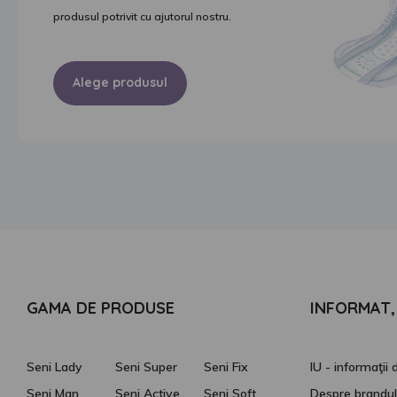
produsul potrivit cu ajutorul nostru.
Alege produsul
GAMA DE PRODUSE
INFORMAT, 
Seni Lady
Seni Super
Seni Fix
IU - informaţii
Seni Man
Seni Active
Seni Soft
Despre brandul