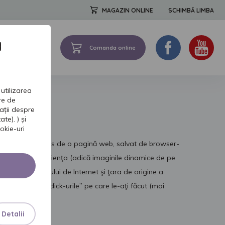
MAGAZIN ONLINE
SCHIMBĂ LIMBA
a
Comanda online
FORMATII DE BAZA
utilizarea
tre de
ații despre
te). ) și
okie-uri
e informaţie trimis de o pagină web, salvat de browser-
ersonaliza experienţa (adică imaginile dinamice de pe
niu al furnizorului de Internet şi ţara de origine a
mit să trasăm „click-urile” pe care le-aţi făcut (mai
Detalii