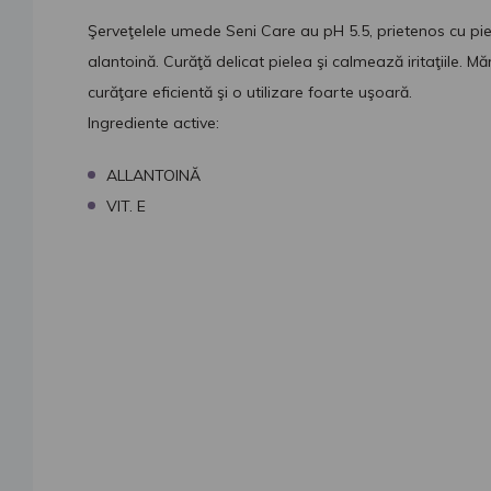
Şerveţelele umede Seni Care au pH 5.5, prietenos cu piele
alantoină. Curăţă delicat pielea şi calmează iritaţiile.
curăţare eficientă şi o utilizare foarte uşoară.
Ingrediente active:
ALLANTOINĂ
VIT. E