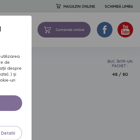
MAGAZIN ONLINE
SCHIMBĂ LIMBA
a
Comanda online
FORMATII DE BAZA
utilizarea
BUC. ÎNTR-UN
tre de
ELE
PACHET :
ații despre
te). ) și
48 / 80
okie-uri
U BĂRBAŢI
Detalii