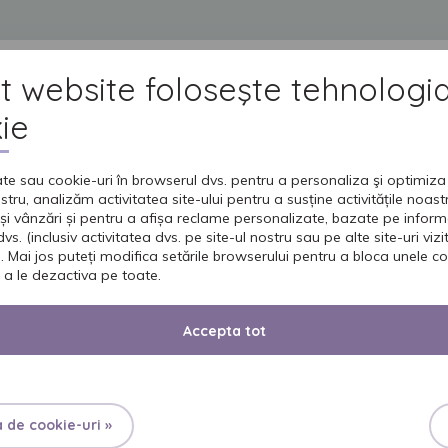
t website foloseşte tehnologi
DUSE
GRIJA PENTRU CEI DRAGI
INGRIJIREA PIELII
UNIVERSUL SENI
IN
ie
te sau cookie-uri în browserul dvs. pentru a personaliza şi optimiza 
ÎNGRIJIREA PIELII
ostru, analizăm activitatea site-ului pentru a susține activitățile noas
ŞERVEŢ
și vânzări și pentru a afișa reclame personalizate, bazate pe inform
vs. (inclusiv activitatea dvs. pe site-ul nostru sau pe alte site-uri vizita
. Mai jos puteți modifica setările browserului pentru a bloca unele co
 a le dezactiva pe toate.
UMEDE
Accepta tot
PENTRU FEMEI
PENTR
a de cookie-uri »