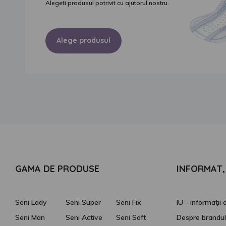
Alegeti produsul potrivit cu ajutorul nostru.
Alege produsul
GAMA DE PRODUSE
INFORMAT, 
Seni Lady
Seni Super
Seni Fix
IU - informaţii
Seni Man
Seni Active
Seni Soft
Despre brandul