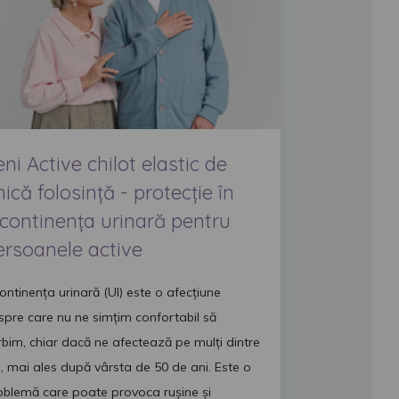
ni Active chilot elastic de
ică folosință - protecție în
ncontinența urinară pentru
ersoanele active
continența urinară (UI) este o afecțiune
spre care nu ne simțim confortabil s
ă
rbim, chiar dacă ne afectează pe mulți dintre
i, mai ales după vârsta de 50 de ani. Este o
oblemă care poate provoca rușine și