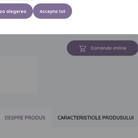
DESPRE PRODUS
za alegerea
Accepta tot
Şerveţelele umede Seni Care permit c
în cazurile persoanelor cu incontine
Comanda online
DESPRE PRODUS
CARACTERISTICILE PRODUSULUI