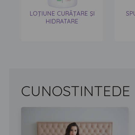
LOŢIUNE CURĂŢARE ŞI
SP
HIDRATARE
CUNOSTINTE
DE