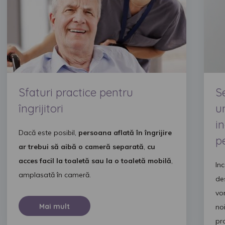
Sfaturi practice pentru
Se
îngrijitori
un
i
Dacă este posibil,
persoana aflată în îngrijire
p
ar trebui să aibă o cameră separată
,
cu
acces facil la toaletă sau la o toaletă mobilă
,
In
amplasată în cameră.
de
vo
Mai mult
no
pr