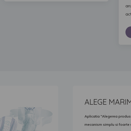
an
act
ALEGE MARI
Aplicatia "Alegerea produsul
mecanism simplu si foarte ut