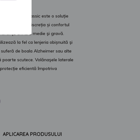
ă Seni Active Classic este o soluție
are apreciază discreția și confortul
ntinenţă urinară medie şi gravă.
ilizează la fel ca lenjeria obișnuită şi
e suferă de boala Alzheimer sau alte
 poarte scutece. Volănaşele laterale
protecție eficientă împotriva
APLICAREA PRODUSULUI