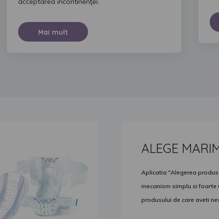
acceptarea incontinenţei.
Mai mult
ALEGE MARI
Aplicatia "Alegerea produsul
mecanism simplu si foarte ut
produsului de care aveti ne