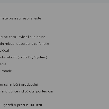
mite pielii sa respire, este
ma pe corp, invizibil sub haine
din miezul absorbant cu funcție
plăcut
ul absorbant (Extra Dry System)
erile
te moale
ea schimbării produsului
un marcaj ce indică clar partea din
re uşoară a produsului uzat