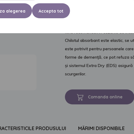
DESPRE PRODUS
za alegerea
Accepta tot
Chilotul absorbant de unică folosinț
practică pentru persoanele active, c
fiind recomandat în cazurile de inco
Chilotul absorbant este elastic, se ut
este potrivit pentru persoanele car
forme de demenţă, ce pot refuza să
și sistemul Extra Dry (EDS) asigură 
scurgerilor.
Comanda online
RACTERISTICILE PRODUSULUI
MĂRIMI DISPONIBILE