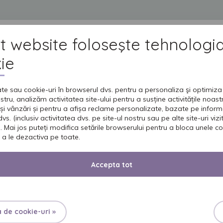
t website foloseşte tehnologi
DUSE
GRIJA PENTRU CEI DRAGI
INGRIJIREA PIELII
UNIVERSUL SENI
IN
ie
te sau cookie-uri în browserul dvs. pentru a personaliza şi optimiza 
CHILOT ELASTIC
ostru, analizăm activitatea site-ului pentru a susține activitățile noas
SENI AC
și vânzări și pentru a afișa reclame personalizate, bazate pe inform
vs. (inclusiv activitatea dvs. pe site-ul nostru sau pe alte site-uri vizita
. Mai jos puteți modifica setările browserului pentru a bloca unele co
 a le dezactiva pe toate.
CLASSI
Accepta tot
PENTRU FEMEI
PENTR
a de cookie-uri »