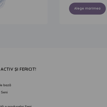
Alege marimea
ACTIV ŞI FERICIT!
 de bază
 Seni
ctă a produselor Seni