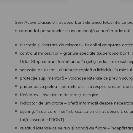
Seni Active Classic chilot absorbant de unică folosință, ce per
recomandat persoanelor cu incontinență urinară moderată.
discreție și libertate de mișcare - flexibil și adaptate opti
controlul mirosurilor – granule speciale (superabsorbant) 
Odor Stop ce transformă urina în gel şi reduce mirosul ne
senzație de uscat – distribuție rapidă a lichidului în miez
protecție suplimentară – volănaşe laterale ce previn scurg
prietenos cu pielea – permite pielii să respire și este foar
fără latex – risc minim de reacții alergice
indicator de umiditate – oferă informații despre necesitat
ușurință în utilizare – se îmbracă ca un chilot obișnuit, cu 
faţă (inscripție FRONT)
cusături laterale ce se rup şi bandă de fixare – îndepărta