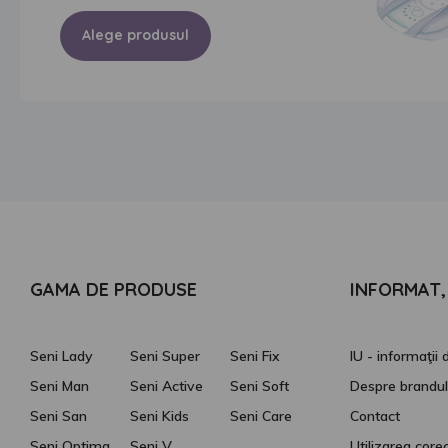
Alege produsul
GAMA DE PRODUSE
INFORMAT, 
Seni Lady
Seni Super
Seni Fix
IU - informaţii
Seni Man
Seni Active
Seni Soft
Despre brandul
Seni San
Seni Kids
Seni Care
Contact
Seni Optima
Seni V
Utilizarea core