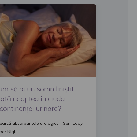
um să ai un somn liniștit
oată noaptea în ciuda
ncontinenței urinare?
cearcă absorbantele urologice - Seni Lady
per Night