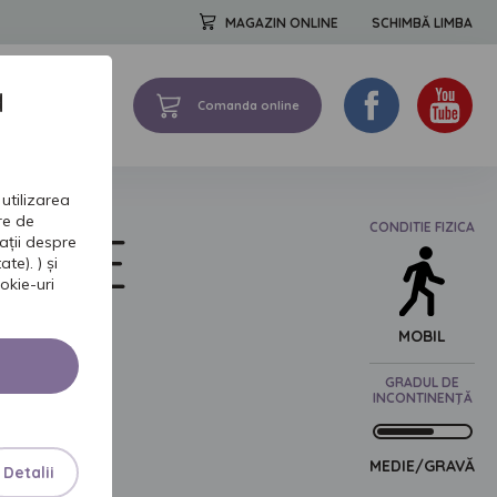
MAGAZIN ONLINE
SCHIMBĂ LIMBA
a
Comanda online
FORMATII DE BAZA
utilizarea
tre de
CONDITIE FIZICA
TIVE
ații despre
te). ) și
okie-uri
C
MOBIL
GRADUL DE
INCONTINENŢĂ
U BĂRBAŢI
MEDIE/GRAVĂ
Detalii