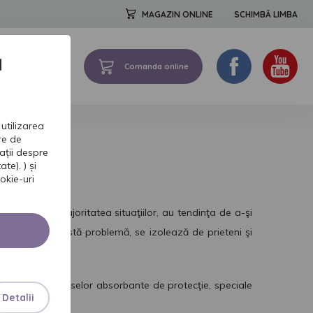
MAGAZIN ONLINE
SCHIMBĂ LIMBA
a
Comanda online
FORMATII DE BAZA
utilizarea
tre de
ații despre
te). ) și
okie-uri
ă urinară. În majoritatea situaţiilor, au tendinţa de a-şi
jenaţi de această problemă, se izolează de prieteni şi
utilizarea produselor absorbante de protecţie, speciale
Detalii