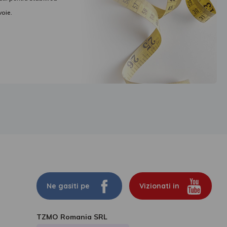
voie.
Ne gasiti pe
Vizionati in
TZMO Romania SRL