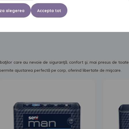
za alegerea
Accepta tot
Încercaţi să folosiţi absorbantele urologice Seni Man şi chilotul elas
Active, create pentru bărbaţii cu un stil de viaţă activ.
baţilor care au nevoie de siguranţă, confort şi, mai presus de toate,
 permite ajustarea perfectă pe corp, oferind libertate de mişcare.