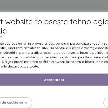
t website foloseşte tehnologi
DUSE
GRIJA PENTRU CEI DRAGI
INGRIJIREA PIELII
UNIVERSUL SENI
IN
ie
te sau cookie-uri în browserul dvs. pentru a personaliza şi optimiza 
ostru, analizăm activitatea site-ului pentru a susține activitățile noas
ctivi
și vânzări și pentru a afișa reclame personalizate, bazate pe inform
vs. (inclusiv activitatea dvs. pe site-ul nostru sau pe alte site-uri vizita
. Mai jos puteți modifica setările browserului pentru a bloca unele co
 a le dezactiva pe toate.
ţă activ, sunt reticenţi în ceea ce priveşte problemele de incontinenţ
Accepta tot
 specialitate sau chiar să discute cu partenera de viaţă. Bărbaţii 
ea starii de jenă, apoi se recomandă un consult de specialitate şi 
a de cookie-uri »
aţi să consultaţi medicul sau farmacistul.