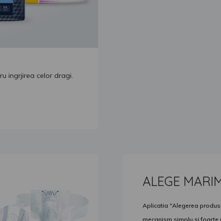
ingrjirea celor dragi.
ALEGE MARI
Aplicatia "Alegerea produsul
mecanism simplu si foarte ut