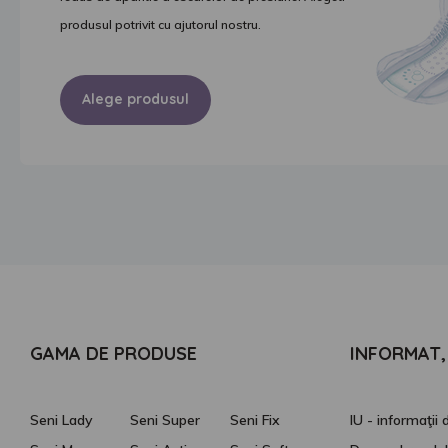
produsul potrivit cu ajutorul nostru.
Alege produsul
Descopera produsele
GAMA DE PRODUSE
INFORMAT, 
Seni Lady
Seni Super
Seni Fix
IU - informaţii