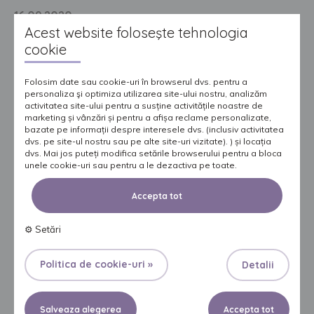
16.09.2020
Emoţii pozitive
Acest website foloseşte tehnologia
cookie
Angajamentul de a avea grijă de o persoană pe
Folosim date sau cookie-uri în browserul dvs. pentru a
personaliza şi optimiza utilizarea site-ului nostru, analizăm
termen lung, chiar şi din familie, înseamnă să vă
activitatea site-ului pentru a susține activitățile noastre de
expuneţi la o varietate mare de emoţii – atât ale
marketing și vânzări și pentru a afișa reclame personalizate,
bazate pe informații despre interesele dvs. (inclusiv activitatea
dvs. cât şi ale persoanei de care veţi avea grijă.
dvs. pe site-ul nostru sau pe alte site-uri vizitate). ) și locația
Aceste emoţii sunt de obicei, puternice şi extreme.
dvs. Mai jos puteți modifica setările browserului pentru a bloca
unele cookie-uri sau pentru a le dezactiva pe toate.
Care sunt cele mai frecvente
Accepta tot
sentimente?
⚙
Setări
Îngrijitor
Persoana aflată în
îngrijire
Politica de cookie-uri »
Detalii
iritare
frică
Salveaza alegerea
Accepta tot