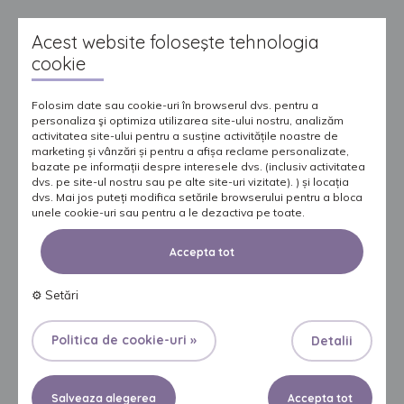
alegerea produsului
Acest website foloseşte tehnologia
cookie
potrivit
Folosim date sau cookie-uri în browserul dvs. pentru a
personaliza şi optimiza utilizarea site-ului nostru, analizăm
activitatea site-ului pentru a susține activitățile noastre de
Deoarece alegerea variantei potrivite este
marketing și vânzări și pentru a afișa reclame personalizate,
bazate pe informații despre interesele dvs. (inclusiv activitatea
foarte importantă, am creat o aplicaţie simplă,
dvs. pe site-ul nostru sau pe alte site-uri vizitate). ) și locația
ce vă poate ajuta - „Alegerea produsului
dvs. Mai jos puteți modifica setările browserului pentru a bloca
unele cookie-uri sau pentru a le dezactiva pe toate.
potrivit”. Răspundeţi la câteva întrebări şi veţi
primi o recomandare personalizată de
Accepta tot
produse. Această aplicaţie nu înlocuieşte un
consult medical.
⚙
Setări
Aleg produsul pentru mine
Politica de cookie-uri »
Detalii
Salveaza alegerea
Accepta tot