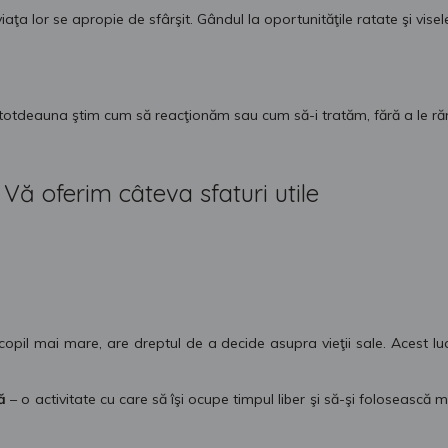
aţa lor se apropie de sfârşit. Gândul la oportunităţile ratate şi visele
totdeauna ştim cum să reacţionăm sau cum să-i tratăm, fără a le răn
Vă oferim câteva sfaturi utile
opil mai mare, are dreptul de a decide asupra vieţii sale. Acest lu
ţă
– o activitate cu care să îşi ocupe timpul liber şi să-şi folosească 