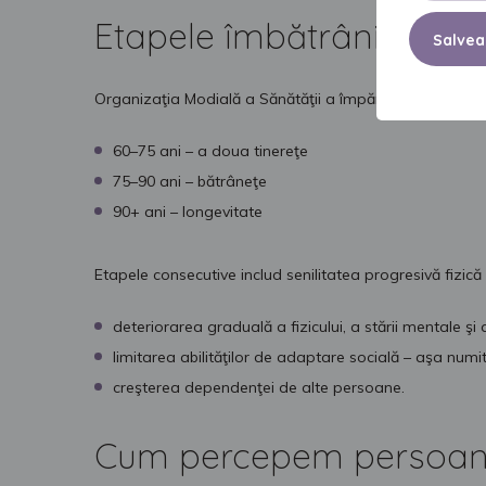
Etapele îmbătrânirii
Salvea
Organizaţia Modială a Sănătăţii a împărţit acest proces
60–75 ani – a doua tinereţe
75–90 ani – bătrâneţe
90+ ani – longevitate
Etapele consecutive includ senilitatea progresivă fizică
deteriorarea graduală a fizicului, a stării mentale ş
limitarea abilităţilor de adaptare socială – aşa numi
creşterea dependenţei de alte persoane.
Cum percepem persoane