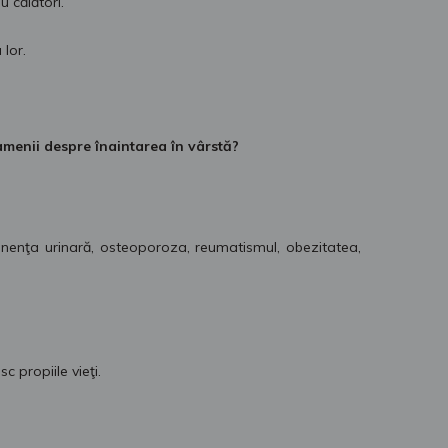
u călători.
 lor.
menii despre înaintarea în vârstă?
inenţa urinară, osteoporoza, reumatismul, obezitatea,
c propiile vieţi.