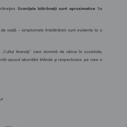
ătrâneţea.
Graniţele bătrâneţii sunt aproximative
. Se
 de viaţă – simptomele îmbătrânirii sunt evidente la o
„Cultul tinereţii” care domină de obicei în societate,
zintă opusul abordării blânde şi respectoase, pe care o
ur: