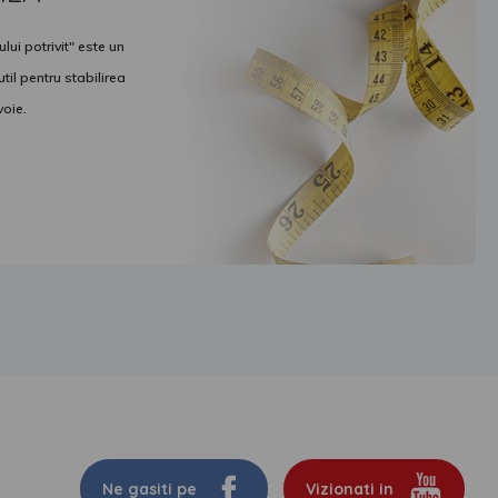
ui potrivit" este un
il pentru stabilirea
voie.
Ne gasiti pe
Vizionati in