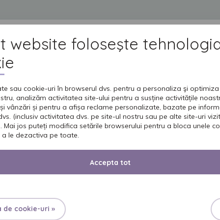
t website foloseşte tehnologi
DUSE
GRIJA PENTRU CEI DRAGI
INGRIJIREA PIELII
UNIVERSUL SENI
IN
ie
te sau cookie-uri în browserul dvs. pentru a personaliza şi optimiza 
ostru, analizăm activitatea site-ului pentru a susține activitățile noas
 treia
și vânzări și pentru a afișa reclame personalizate, bazate pe inform
vs. (inclusiv activitatea dvs. pe site-ul nostru sau pe alte site-uri vizita
. Mai jos puteți modifica setările browserului pentru a bloca unele co
 a le dezactiva pe toate.
ând că îmbătrâneşti”
Georg Christoph Liechtenberg
Accepta tot
 a doua tinereţe sau anii de aur. Aceasta este o parte inevitabilă a v
 a îmbătrâni.
a de cookie-uri »
ursul acestui proces, depinde de factorii genetici, de condiţiile şi sti