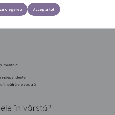
za alegerea
Accepta tot
 în 3 etape:
 şi mentală:
i a independenţei
ta îmbătrânire socială
le în vârstă?