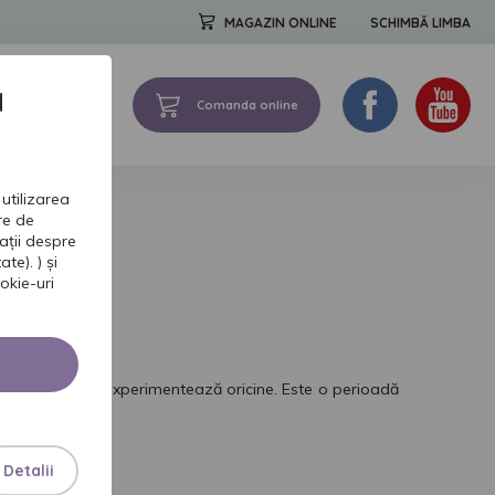
MAGAZIN ONLINE
SCHIMBĂ LIMBA
a
Comanda online
FORMATII DE BAZA
utilizarea
tre de
ații despre
te). ) și
okie-uri
ieţii, pe care o experimentează oricine. Este o perioadă
Detalii
lul de viaţă.