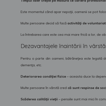
Timpul liber creşte pe măsură ce cariera profesional
Este momentul când apar nepoţii, oamenii se pot folosi 
Multe persoane decid să facă
activităţi de voluntariat
La întrebarea care este cea mai mare frică a lor, de o
Dezavantajele înaintării în vârstă
Pentru o parte din oameni, bătrâneţea este legată de
demenţa, etc.
Deteriorarea condiţiei fizice
– aceasta duce la depende
Multe persoane în vârstă cred
că sunt respinse de soc
Scăderea calităţii vieţii
– pensiile sunt mai mici în com