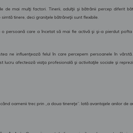
e mai mulţi factori. Tinerii, adulţii şi bătrânii percep diferit b
imtă tinere, deci graniţele bătrâneţii sunt flexibile.
 o persoană care a încetat să mai fie activă şi şi-a pierdut pofta
stea ne influenţează felul în care percepem persoanele în vârstă. 
lucru afectează viaţa profesională şi activitaţile sociale şi repre
 când oamenii trec prin „a doua tinereţe”. Iată avantajele anilor de a