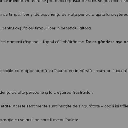
ă se încheie
. Oamenii se pot dedica pasiunilor sale, se pot odihni sa
de timpul liber şi de experienţa de viaţa pentru a ajuta la creşterea
, pentru a-şi folosi timpul liber în beneficiul altora.
bicei oamenii răspund – faptul că îmbătrânesc.
De ce gândesc aşa oa
 bolile care apar odată cu înaintarea în vârstă – cum ar fi incont
nţa de alte persoane şi la creşterea frustrărilor.
ietate
. Aceste sentimente sunt însoţite de singurătate – copiii îşi trăies
paraţie cu salariul pe care îl aveau înainte.